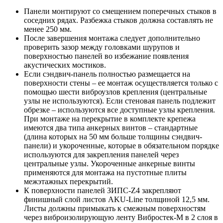
Панели монтируют со смещением поперечных стыков в
соседних рядах. Разбежка стыков должна составлять не
менее 250 мм.
После завершения монтажа следует дополнительно
проверить зазор между головками шурупов и
поверхностью панелей во избежание появления
акустических мостиков.
Если сэндвич-панель полностью размещается на
поверхности стены – ее монтаж осуществляется только с
помощью шести виброузлов крепления (центральные
узлы не используются). Если стеновая панель подлежит
обрезке – используются все доступные узлы крепления.
При монтаже на перекрытие в комплекте крепежа
имеются два типа анкерных винтов – стандартные
(длина которых на 50 мм больше толщины сэндвич-
панели) и укороченные, которые в обязательном порядке
используются для закрепления панелей через
центральные узлы. Укороченные анкерные винты
применяются для монтажа на пустотные плиты
межэтажных перекрытий.
К поверхности панелей ЗИПС-Z4 закрепляют
финишный слой листов AKU-Line толщиной 12,5 мм.
Листы должны примыкать к смежным поверхностям
через виброизолирующую ленту Вибростек-М в 2 слоя в