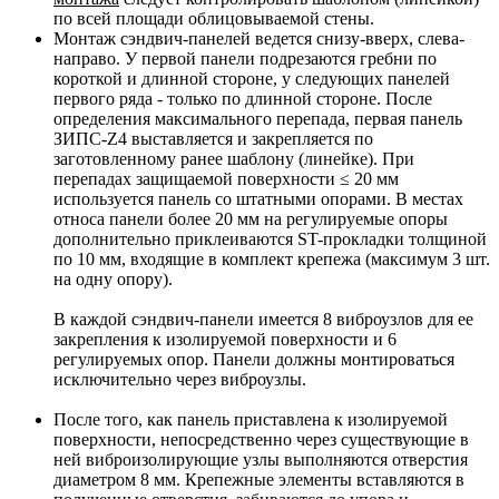
по всей площади облицовываемой стены.
Монтаж сэндвич-панелей ведется снизу-вверх, слева-
направо. У первой панели подрезаются гребни по
короткой и длинной стороне, у следующих панелей
первого ряда - только по длинной стороне. После
определения максимального перепада, первая панель
ЗИПС-Z4 выставляется и закрепляется по
заготовленному ранее шаблону (линейке). При
перепадах защищаемой поверхности ≤ 20 мм
используется панель со штатными опорами. В местах
относа панели более 20 мм на регулируемые опоры
дополнительно приклеиваются ST-прокладки толщиной
по 10 мм, входящие в комплект крепежа (максимум 3 шт.
на одну опору).
В каждой сэндвич-панели имеется 8 виброузлов для ее
закрепления к изолируемой поверхности и 6
регулируемых опор. Панели должны монтироваться
исключительно через виброузлы.
После того, как панель приставлена к изолируемой
поверхности, непосредственно через существующие в
ней виброизолирующие узлы выполняются отверстия
диаметром 8 мм. Крепежные элементы вставляются в