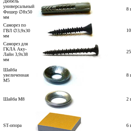
Дюбель
универсальный
8 
Фишер ∅8х50
мм
Саморез по
10
ГВЛ ∅3,9х30
мм
Саморез для
ГКЛА Аку-
25
Лайн 3,9х38
мм
Шайба
увеличенная
8 
M5
Шайба M8
2 
ST-опора
6 