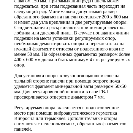
с шагом 150 мм. При замыкании ряда панель может
подрезаться, при этом подрезанная часть переходит на
следующий ряд. Минимально допустимый размер
обрезанного фрагмента панели составляет 200 х 600 мм
и имеет два узла крепления и две регулируемые опоры.
Сэндвич-панели раскраиваются при помощи электро-
лобзика или дисковой пилы. В случае попадания линии
подрезки на места установки регулируемых опор,
необходимо демонтировать опоры и переклеить их на
нужный фрагмент с относом от подрезанного края не
менее 50 мм. На обрезанных фрагментах размером более
400 х 600 мм должно быть минимум 4 шт. регулируемых
опор.
Для установки опоры в звукопоглощающем слое на
тыльной стороне панели при помощи острого ножа
удаляется фрагмент минеральной ваты размером 50х50
мм. Для регулировочной шпильки в слое ГВЛ
просверливается отверстие диаметром 7 мм.
Регулируемая опора вклеивается в подготовленное
место при помощи виброакустического герметика
Вибросил или термоклея. Дополнительные опоры
снимаются с неиспользуемых, обрезанных фрагментов
панелей.