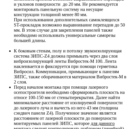
и уклонов поверхности до 20 мм. Не рекомендуется
монтировать панельную систему на несущие
конструкции толщиной менее 80 мм.
При использовании дополнительных самоклеящихся
ST-прокладок возможно выравнивание перепадов до 50
мм. В этом случае для закрепления панелей также
необходимо использовать универсальные саморезы
большей длины.
К боковым стенам, полу и потолку звукоизолирующая
система ЗИПС-Z4 должна примыкать через два слоя
виброизолирующей ленты Вибростек-М 100. Лента
наклеивается и фиксируется при помощи герметика
Вибросил. Коммуникации, примыкающие к панелям
ЗИПС, также оборачиваются материалом Вибростек-М в
2 слоя.
Перед началом монтажа при помощи лазерного
осепостроителя необходимо сформировать плоскость на
относе 100-150 мм от стены/перекрытия. Далее найти
минимальное расстояние от изолируемой поверхности
до лазерного луча и вычесть из него 43 мм (толщина
сэндвич панели Z4). Полученное значение является
расстоянием от лазерной плоскости до поверхности
монтируемых панелей ЗИПС, которое
для данного
монтажа
следует контролировать шаблоном (линейкой)