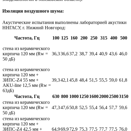
Изоляция воздушного шума:
Акустические испытания выполнены лабораторией акустики
ННГАСУ, г. Нижний Новгород:
Частота, Гц
100
125
160
200
250
315
400
500
стена из керамического
кирпича
120 мм (Rw =
36,3
36,6
37,2
38,7
39,4
40,9
43,6
46,0
50 дБ)
стена из керамического
кирпича 120 мм +
ЗИПС-Z4 55 мм +
39,3
42,1
45,8
48,4
51,5
55,5
59,0
61,8
AKU-line 12,5 мм (Rw =
63дБ)
Частота, Гц
630
800
1000
1250
1600
2000
2500
3150
стена из керамического
кирпича 120 мм (Rw =
47,3
47,6
50,8
52,5
55,4
56,4
57,7
59,6
50 дБ)
стена из керамического
кирпича 120 мм +
ЗИПС-Z4 42,5 мм +
64,9
69,9
72,9
75,3
77,5
77,7
77,5
76,0