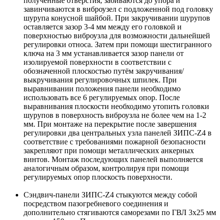
полученные отверстия, забиваются до упора и
завинчиваются в виброузел с подложенной под головку
шурупа конусной шайбой. При закручивании шурупов
оставляется зазор 3-4 мм между его головкой и
поверхностью виброузла для возможности дальнейшей
регулировки относа. Затем при помощи шестигранного
ключа на 3 мм устанавливается зазор панели от
изолируемой поверхности в соответствии с
обозначенной плоскостью путём закручивания/
выкручивания регулировочных шпилек. При
выравнивании положения панели необходимо
использовать все 6 регулируемых опор. После
выравнивания плоскости необходимо утопить головки
шурупов в поверхность виброузла не более чем на 1-2
мм. При монтаже на перекрытие после завершения
регулировки два центральных узла панелей ЗИПС-Z4 в
соответствие с требованиями пожарной безопасности
закрепляют при помощи металлических анкерных
винтов. Монтаж последующих панелей выполняется
аналогичным образом, контролируя при помощи
регулируемых опор плоскость поверхности.
Сэндвич-панели ЗИПС-Z4 стыкуются между собой
посредством пазогребневого соединения и
дополнительно стягиваются саморезами по ГВЛ 3х25 мм