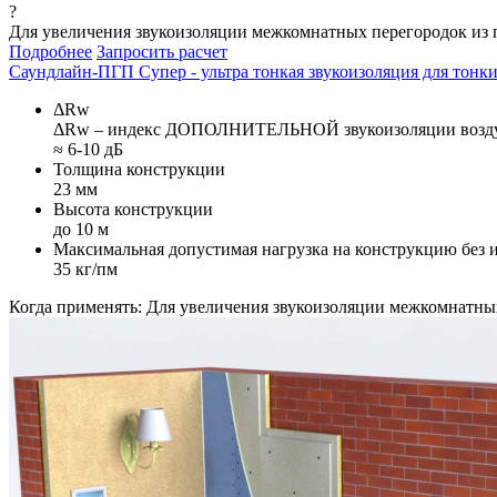
?
Для увеличения звукоизоляции межкомнатных перегородок из 
Подробнее
Запросить расчет
Саундлайн-ПГП Супер - ультра тонкая звукоизоляция для тонких
ΔRw
ΔRw – индекс ДОПОЛНИТЕЛЬНОЙ звукоизоляции воздуш
≈ 6-10 дБ
Толщина конструкции
23 мм
Высота конструкции
до 10 м
Максимальная допустимая нагрузка на конструкцию без 
35 кг/пм
Когда применять:
Для увеличения звукоизоляции межкомнатных