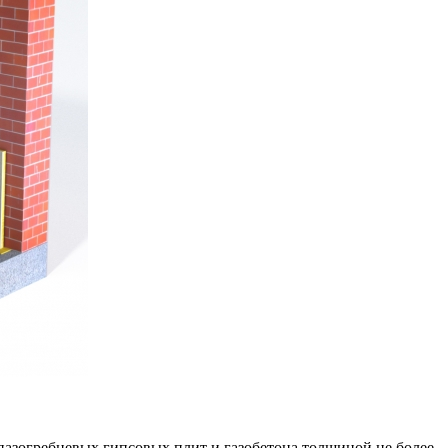
пазогребневых гипсовых плит и газобетона толщиной не более