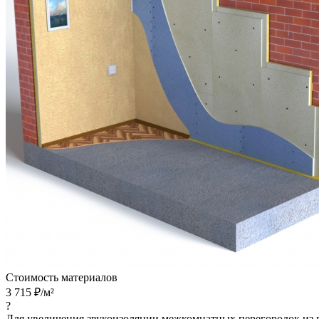
Стоимость материалов
3 715
₽/м²
?
Для увеличения звукоизоляции межкомнатных перегородок из 